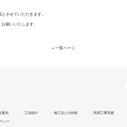
暇とさせていただきます。
くお願いいたします。
» 一覧ページ
索
社案内
工法紹介
他工法との比較
民間工事実績
リシー